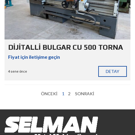
DİJİTALLİ BULGAR CU 500 TORNA
Fiyat için iletişime geçin
DETAY
4 sene önce
ÖNCEKI
1
2
SONRAKI