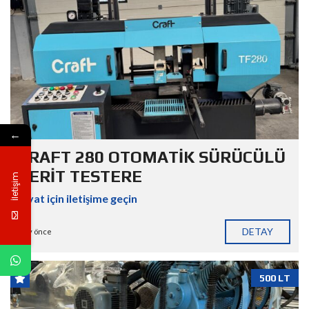
←
CRAFT 280 OTOMATİK SÜRÜCÜLÜ
ŞERİT TESTERE
İletişim
Fiyat için iletişime geçin
DETAY
7 ay önce
500 LT