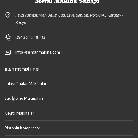
Fevzi çakmak Mah. Aslım Cad. Level San. Sit. No:60/AE Karatay /
Konya
0543 345 88 83
info@selmanmakina.com
KATEGORILER
Talaşlı İmalat Makinaları
Sac İşleme Makinaları
Çeşitli Makinalar
Pistonlu Kompresör