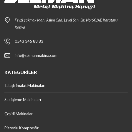
Fevzi çakmak Mah. Aslım Cad. Level San. Sit. No:60/AE Karatay /
Konya
0543 345 88 83
info@selmanmakina.com
KATEGORILER
Talaşlı İmalat Makinaları
Sac İşleme Makinaları
Çeşitli Makinalar
Pistonlu Kompresör