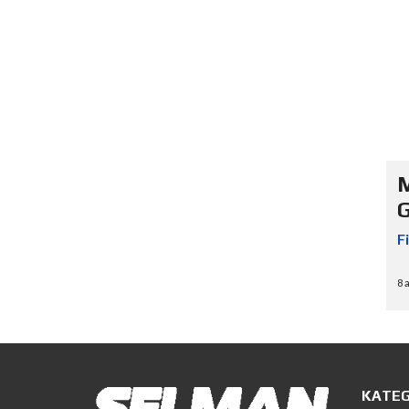
F
8 
KATEG