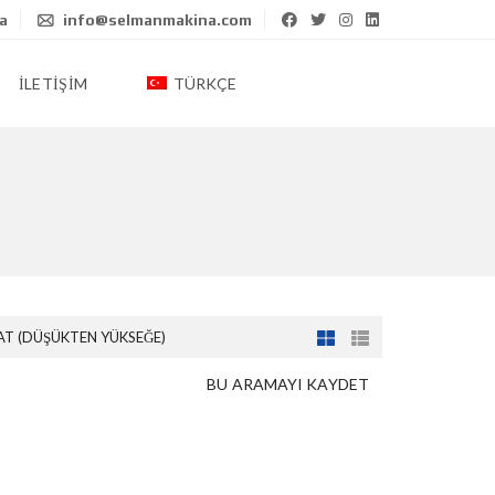
ya
info@selmanmakina.com
İLETIŞIM
TÜRKÇE
AT (DÜŞÜKTEN YÜKSEĞE)
BU ARAMAYI KAYDET