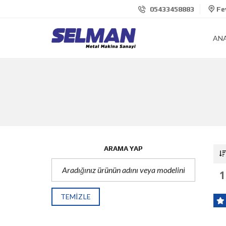
05433458883
Fev
AN
ARAMA YAP
1
TEMIZLE