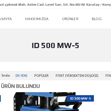
zi çakmak Mah. Aslım Cad. Level San. Sit. No:60/AE Karatay / Kon
ASAYFA
HAKKIMIZDA
ÜRÜNLER
BLOG
ID 500 MW-5
Sırala:
EN YENI
POPÜLER
FIYAT (YÜKSEKTEN DÜŞÜĞE)
FIY
 ÜRÜN BULUNDU
ID 500 MW-5