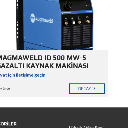
MAGMAWELD ID 500 MW-5
GAZALTI KAYNAK MAKİNASI
iyat için iletişime geçin
DETAY
ay önce
ORILER
Hidrolik Atölye Presi