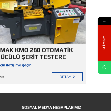
ة
D
→
E
U
T
S
İletişim
C
H
MAK KMO 280 OTOMATİK
ÜCÜLÜ ŞERİT TESTERE
için iletişime geçin
DETAY
önce
SOSYAL MEDYA HESAPLARIMIZ