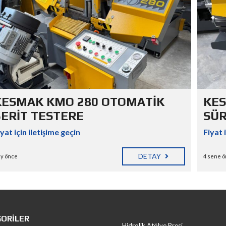
KESMAK KMO 280 OTOMATİK
KES
ŞERİT TESTERE
SÜR
iyat için iletişime geçin
Fiyat 
DETAY
ay önce
4 sene 
ORILER
Hidrolik Atölye Presi