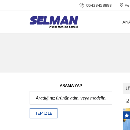
05433458883
Fev
AN
ARAMA YAP
2
TEMIZLE