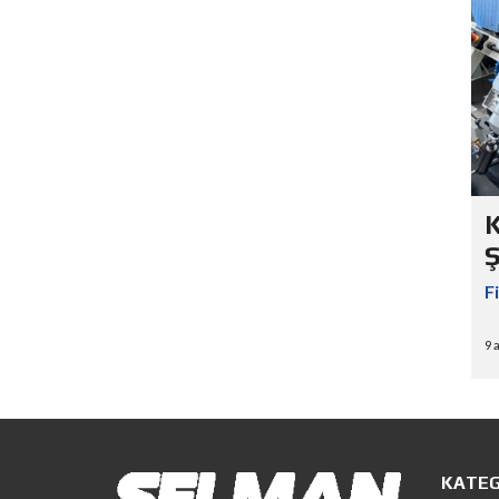
F
9 
KATEG