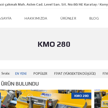
zi çakmak Mah. Aslım Cad. Level San. Sit. No:60/AE Karatay / Kon
ASAYFA
HAKKIMIZDA
ÜRÜNLER
BLOG
KMO 280
Sırala:
EN YENI
POPÜLER
FIYAT (YÜKSEKTEN DÜŞÜĞE)
FIY
 ÜRÜN BULUNDU
KMO 280