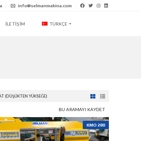
ya
info@selmanmakina.com
İLETIŞIM
TÜRKÇE
E
N
G
L
I
S
H
AT (DÜŞÜKTEN YÜKSEĞE)
BU ARAMAYI KAYDET
ا
ل
ع
KMO 280
ر
ب
ي