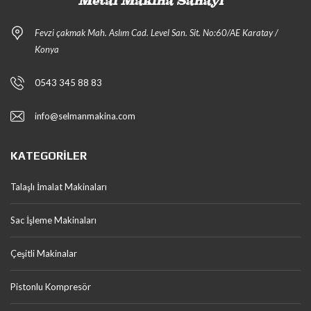
Fevzi çakmak Mah. Aslım Cad. Level San. Sit. No:60/AE Karatay /
Konya
0543 345 88 83
info@selmanmakina.com
KATEGORILER
Talaşlı İmalat Makinaları
Sac İşleme Makinaları
Çeşitli Makinalar
Pistonlu Kompresör