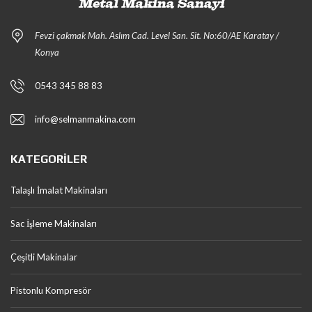
Fevzi çakmak Mah. Aslım Cad. Level San. Sit. No:60/AE Karatay /
Konya
0543 345 88 83
info@selmanmakina.com
KATEGORILER
Talaşlı İmalat Makinaları
Sac İşleme Makinaları
Çeşitli Makinalar
Pistonlu Kompresör