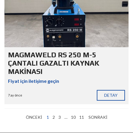
MAGMAWELD RS 250 M-5
ÇANTALI GAZALTI KAYNAK
MAKİNASI
Fiyat için iletişime geçin
DETAY
7 ay önce
ÖNCEKI
1
2
3
…
10
11
SONRAKI