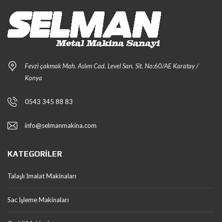
Fevzi çakmak Mah. Aslım Cad. Level San. Sit. No:60/AE Karatay /
Konya
0543 345 88 83
info@selmanmakina.com
KATEGORILER
Talaşlı İmalat Makinaları
Sac İşleme Makinaları