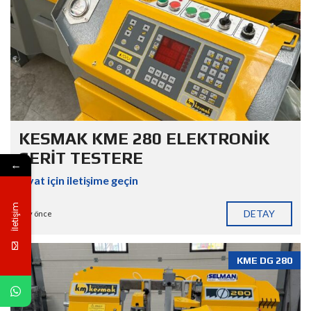
KESMAK KME 280 ELEKTRONİK
ŞERİT TESTERE
←
Fiyat için iletişime geçin
İletişim
DETAY
7 ay önce
KME DG 280