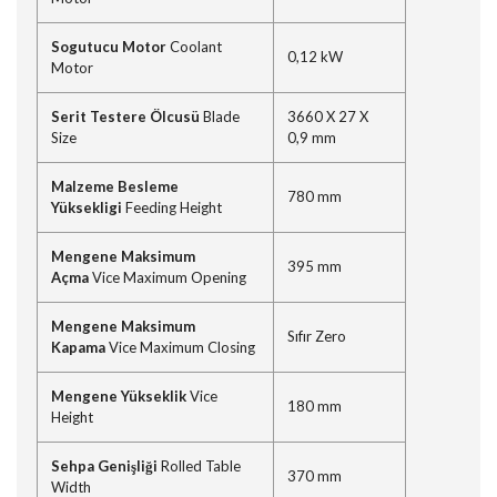
Sogutucu Motor
Coolant
0,12 kW
Motor
Serit Testere Ölcusü
Blade
3660 X 27 X
Size
0,9 mm
Malzeme Besleme
780 mm
Yüksekligi
Feeding Height
Mengene Maksimum
395 mm
Açma
Vice Maximum Opening
Mengene Maksimum
Sıfır Zero
Kapama
Vice Maximum Closing
Mengene Yükseklik
Vice
180 mm
Height
Sehpa Genişliği
Rolled Table
370 mm
Width