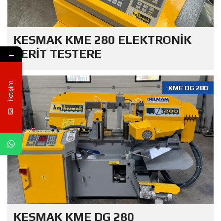
KESMAK KME 280 ELEKTRONİK
ŞERİT TESTERE
←
İletişim
KME DG 280
KESMAK KME DG 280