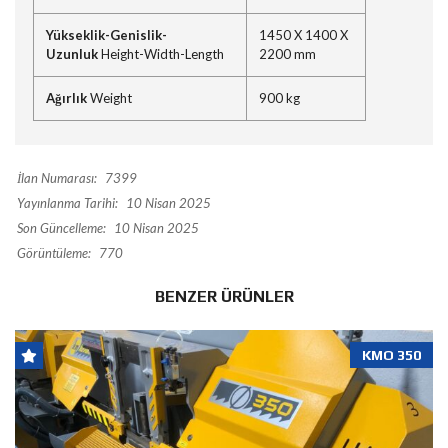
Yükseklik-Genislik-
1450 X 1400 X
Uzunluk
Height-Width-Length
2200 mm
Ağırlık
Weight
900 kg
İlan Numarası:
7399
Yayınlanma Tarihi:
10 Nisan 2025
Son Güncelleme:
10 Nisan 2025
Görüntüleme:
770
BENZER ÜRÜNLER
KMO 350