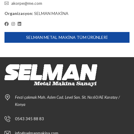
akorpe@me.com
Organizasyon:
SELMAN MAKİNA
SELMAN METAL MAKİNA TÜM ÜRÜNLERI
Fevzi çakmak Mah. Aslım Cad. Level San. Sit. No:60/AE Karatay /
Konya
0543 345 88 83
info@selmanmakina.com