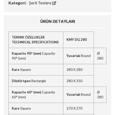
Kategori:
Şerit Testere
ÜRÜN DETAYLARI
TEKNIK ÖZELLIKLER
KMY DG 280
TECHNICAL SPECIFICATIONS
Kapasite 90° (mm)
Capacity
Ø
Yuvarlak
Round
90° (mm)
280
Kare
Square
280 X 280
Dikdörtgen
Rectangle
280 X 350
Kapasite 60° (mm)
Capacity
Ø
Yuvarlak
Round
60° (mm)
280
Kare
Square
270 X 270