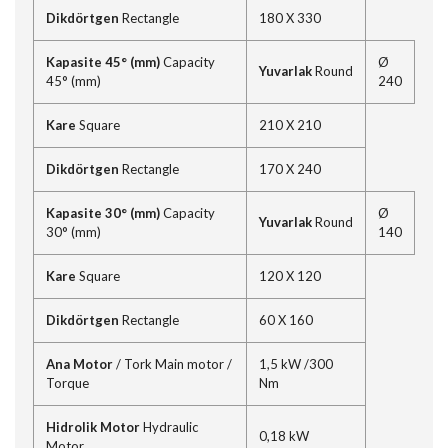
Dikdörtgen
Rectangle
180 X 330
Kapasite 45° (mm)
Capacity
Ø
Yuvarlak
Round
45° (mm)
240
Kare
Square
210 X 210
Dikdörtgen
Rectangle
170 X 240
Kapasite 30° (mm)
Capacity
Ø
Yuvarlak
Round
30° (mm)
140
Kare
Square
120 X 120
Dikdörtgen
Rectangle
60 X 160
Ana Motor
/ Tork Main motor /
1,5 kW /300
Torque
Nm
Hidrolik Motor
Hydraulic
0,18 kW
Motor