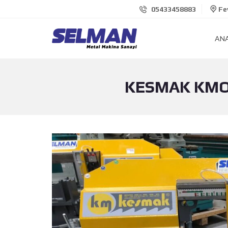
05433458883
Fev
AN
KESMAK KMO