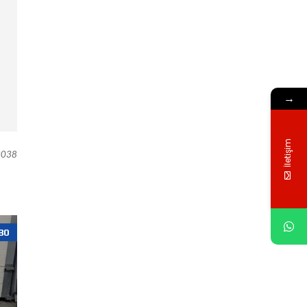
→
İletişim
038
80