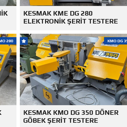
İK
KESMAK KME DG 280
ELEKTRONİK ŞERİT TESTERE
MO 280
KMO DG 3
K
KESMAK KMO DG 350 DÖNER
GÖBEK ŞERİT TESTERE