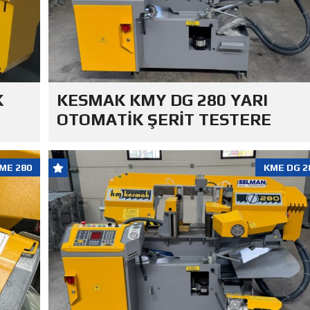
K
KESMAK KMY DG 280 YARI
OTOMATİK ŞERİT TESTERE
ME 280
KME DG 2