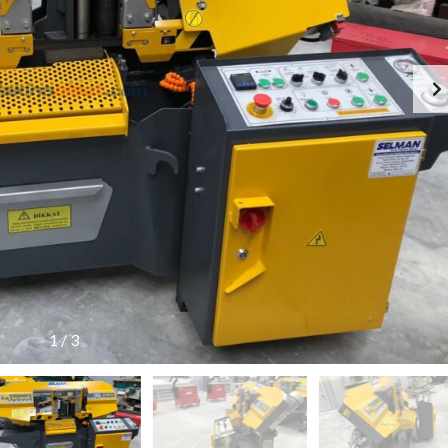
1
/
3