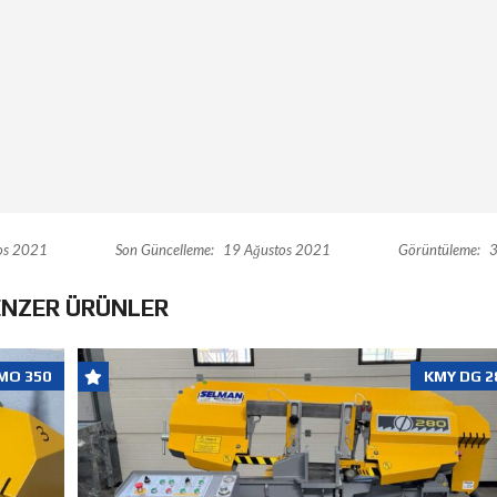
os 2021
Son Güncelleme:
19 Ağustos 2021
Görüntüleme:
3
ENZER ÜRÜNLER
MO 350
KMY DG 2