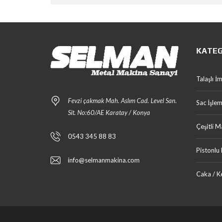
KATEG
Talaşlı İ
Fevzi çakmak Mah. Aslım Cad. Level San.
Sac İşle
Sit. No:60/AE Karatay / Konya
Çeşitli M
0543 345 88 83
Pistonlu
info@selmanmakina.com
Caka / K