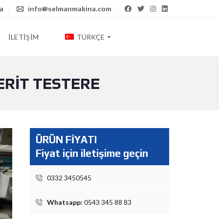
ya
info@selmanmakina.com
İLETIŞIM
TÜRKÇE
RİT TESTERE
E
N
G
L
I
S
ÜRÜN FİYATI
H
Fiyat için iletişime geçin
ا
0332 3450545
ل
ع
ر
Whatsapp:
0543 345 88 83
ب
ي