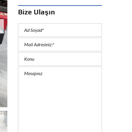
ة
Bize Ulaşın
D
E
U
T
S
C
H