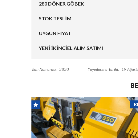
280 DÖNER GÖBEK
STOK TESLİM
UYGUN FİYAT
YENİ İKİNCİEL ALIM SATIMI
İlan Numarası:
3830
Yayınlanma Tarihi:
19 Ağust
B
K