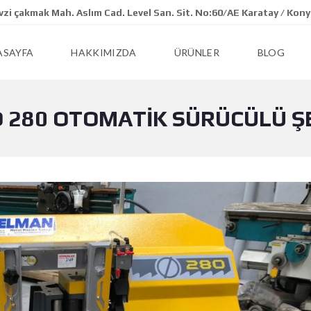
zi çakmak Mah. Aslım Cad. Level San. Sit. No:60/AE Karatay / Kon
ASAYFA
HAKKIMIZDA
ÜRÜNLER
BLOG
 280 OTOMATİK SÜRÜCÜLÜ ŞE