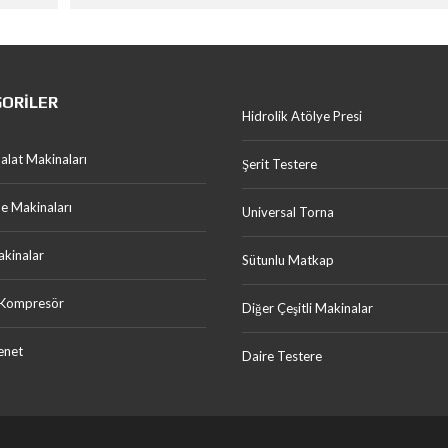
ORILER
Hidrolik Atölye Presi
malat Makinaları
Şerit Testere
me Makinaları
Universal Torna
akinalar
Sütunlu Matkap
 Kompresör
Diğer Çeşitli Makinalar
enet
Daire Testere